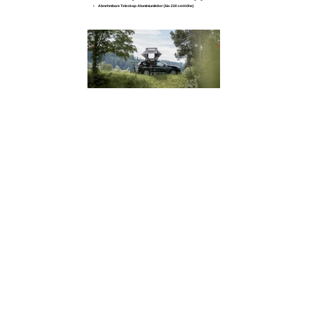
Abnehmbare Teleskop-Aluminiumleiter (bis 230 cm Höhe)