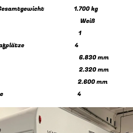
es Gesamtgewicht 1.700 kg
rbe Weiß
hsen 1
 Schlafplätze 4
ge 6.830 mm
ite 2.320 mm
e 2.600 mm
afplätze 4