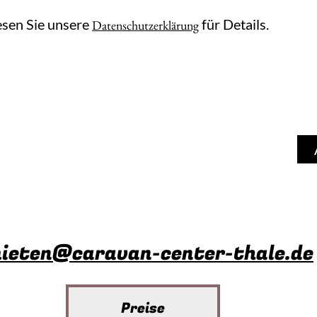
esen Sie unsere
für Details.
Datenschutzerklärung
kauf
Vermietung
Produkte
Wer
Unsere Miet-Wohnwagen
ieten@caravan-center-thale.de
Preise