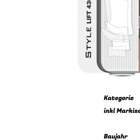
Kate
inkl Markis
Bau