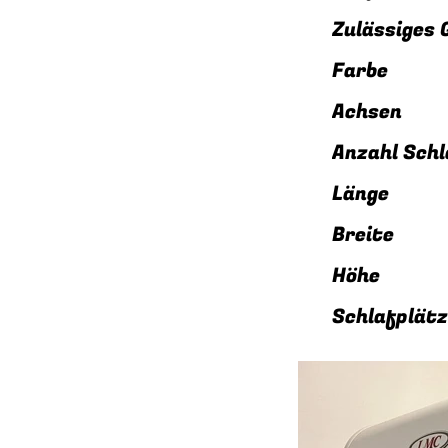
Zulässig
Fa
Ac
Anzahl
Län
Bre
Höh
Schl